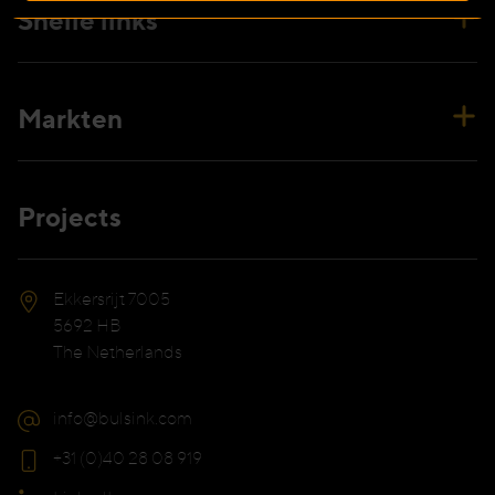
Snelle links
Markten
Projects
Ekkersrijt 7005
5692 HB
The Netherlands
info@bulsink.com
+31 (0)40 28 08 919