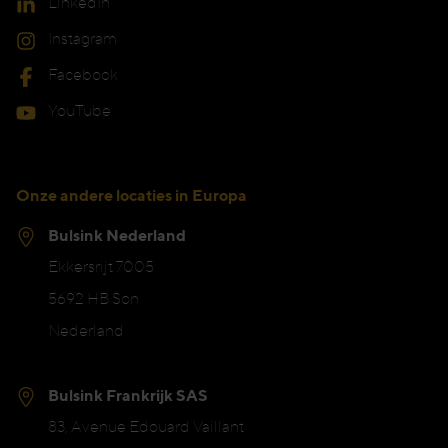
LinkedIn
Instagram
Facebook
YouTube
Onze andere locaties in Europa
Bulsink Nederland
Ekkersrijt 7005
5692 HB Son
Nederland
Bulsink Frankrijk SAS
83, Avenue Edouard Vaillant