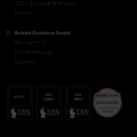
92100 Boulogne-Billancourt
Frankrijk
Bulsink Duitsland GmbH
Ballindamm 27
20095 Hamburg
Duitsland