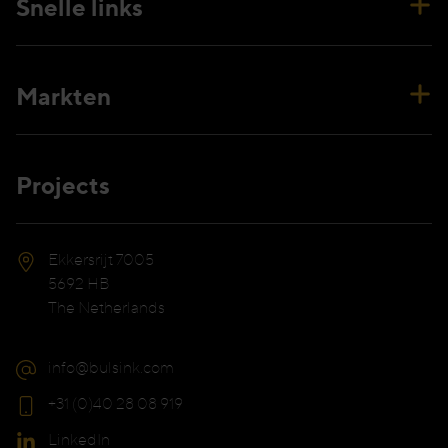
Snelle links
Markten
Projects
Ekkersrijt 7005
5692 HB
The Netherlands
info@bulsink.com
+31 (0)40 28 08 919
LinkedIn