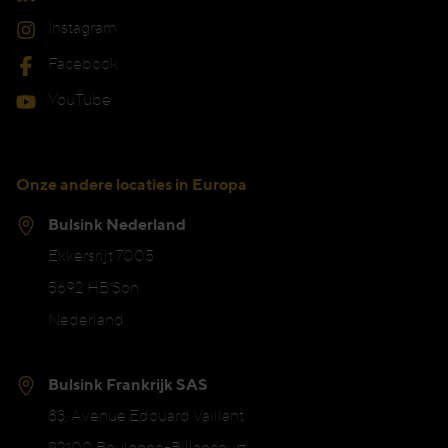
Instagram
Facebook
YouTube
Onze andere locaties in Europa
Bulsink Nederland
Ekkersrijt 7005
5692 HB Son
Nederland
Bulsink Frankrijk SAS
83, Avenue Edouard Vaillant
92100 Boulogne-Billancourt