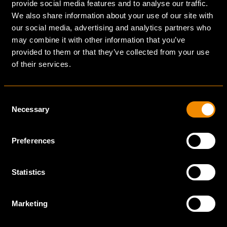
BULSINK NEDERLAND
provide social media features and to analyse our traffic.
We also share information about your use of our site with
Ekkersrijt 7005
our social media, advertising and analytics partners who
may combine it with other information that you’ve
5692 HB Son
provided to them or that they’ve collected from your use
Nederland
of their services.
BULSINK FRANKRIJK SAS
Consent
Necessary
Selection
83, Avenue Edouard Vaillant
92100 Boulogne-Billancourt
Preferences
Frankrijk
Statistics
BULSINK DUITSLAND GMBH
Marketing
Ballindamm 27