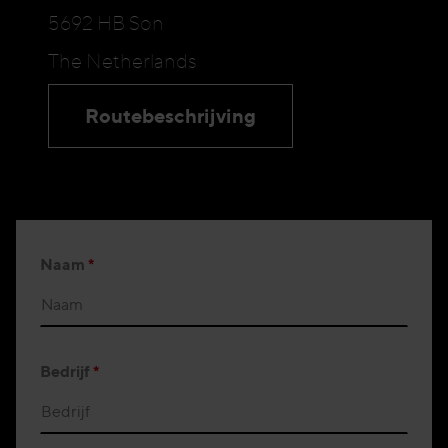
5692 HB Son
The Netherlands
Routebeschrijving
Naam
*
Bedrijf
*