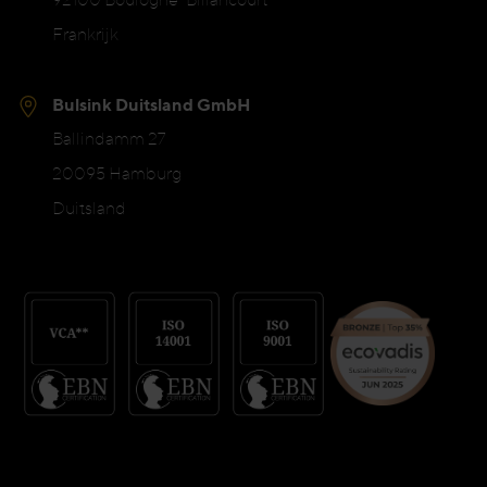
Frankrijk
Bulsink Duitsland GmbH
Ballindamm 27
20095 Hamburg
Duitsland