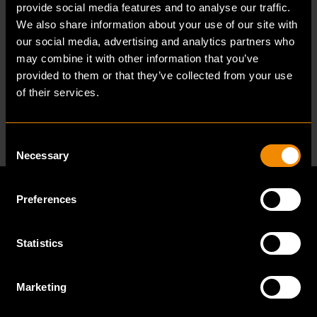
herkenbaarheid van ons concept.
provide social media features and to analyse our traffic.
Tegelijk willen we onze winkels
We also share information about your use of our site with
our social media, advertising and analytics partners who
karakter geven, passend bij de sfeer
may combine it with other information that you’ve
van de plek.
provided to them or that they’ve collected from your use
of their services.
- Remy Rombouts, Oprichter en mede-
eigenaar Coco & Sebas
Consent
Necessary
Selection
Preferences
De ware match tussen de partners zit in meer.
In creativiteit bijvoorbeeld. Rombouts:
Statistics
“Enerzijds zoeken we standaardisering,
optimale herkenbaarheid van ons concept. Dat
Marketing
doen we met meubilair, signing en een goed