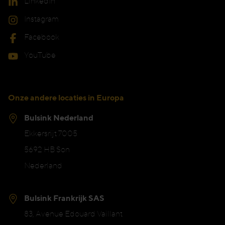
LinkedIn
Instagram
Facebook
YouTube
Onze andere locaties in Europa
Bulsink Nederland
Ekkersrijt 7005
5692 HB Son
Nederland
Bulsink Frankrijk SAS
83, Avenue Edouard Vaillant