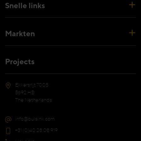
Snelle links
Markten
Projects
Ekkersrijt 7005
5692 HB
The Netherlands
info@bulsink.com
+31 (0)40 28 08 919