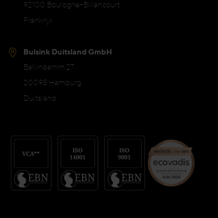
92100 Boulogne-Billancourt
Frankrijk
Bulsink Duitsland GmbH
Ballindamm 27
20095 Hamburg
Duitsland