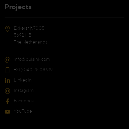
Projects
Ekkersrijt 7005
5692 HB
The Netherlands
info@bulsink.com
+31 (0)40 28 08 919
LinkedIn
Instagram
Facebook
YouTube