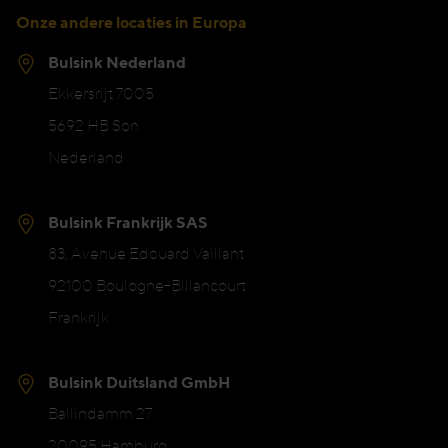
Onze andere locaties in Europa
Bulsink Nederland
Ekkersrijt 7005
5692 HB Son
Nederland
Bulsink Frankrijk SAS
83, Avenue Edouard Vaillant
92100 Boulogne-Billancourt
Frankrijk
Bulsink Duitsland GmbH
Ballindamm 27
20095 Hamburg