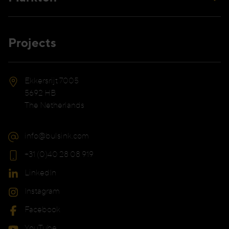
Projects
Ekkersrijt 7005
5692 HB
The Netherlands
info@bulsink.com
+31 (0)40 28 08 919
LinkedIn
Instagram
Facebook
YouTube