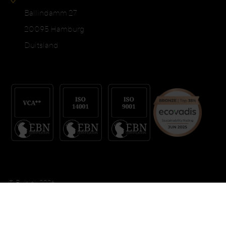
Ballindamm 27
20095 Hamburg
Duitsland
© Bulsink 2026
Algemene voorwaarden
Privacybeleid