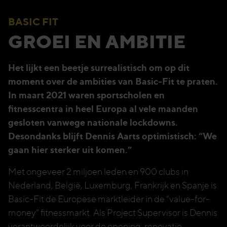
BASIC FIT
GROEI EN AMBITIE
Het lijkt een beetje surrealistisch om op dit
moment over de ambities van Basic-Fit te praten.
In maart 2021 waren sportscholen en
fitnesscentra in heel Europa al vele maanden
gesloten vanwege nationale lockdowns.
Desondanks blijft Dennis Aarts optimistisch: “We
gaan hier sterker uit komen.”
Met ongeveer 2 miljoen leden en 900 clubs in
Nederland, België, Luxemburg, Frankrijk en Spanje is
Basic-Fit de Europese marktleider in de “value-for-
money” fitnessmarkt. Als Project Supervisor is Dennis
verantwoordelijk voor de opening, renovatie,