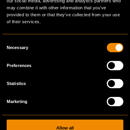
our social media, advertising and analytics partners who
may combine it with other information that you’ve
provided to them or that they’ve collected from your use
of their services.
Consent
Necessary
Selection
Preferences
IN NEDERLAND EN HET
Statistics
BUITENLAND
Marketing
Bulsink ondersteunt Basic-Fit ook op nieuwe locaties
in Frankrijk. Hoewel deze clubs niet in Dennis’ eigen
portfolio staan, ziet hij ze als een pluspunt: “Ze
Allow all