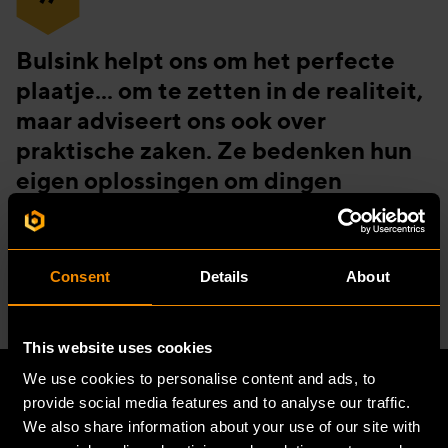
“
Bulsink helpt ons om het perfecte
plaatje... om te zetten in de realiteit,
maar adviseert ons ook over
praktische zaken. Ze bedenken hun
eigen oplossingen om dingen
slimmer, sneller en als gevolg
daarvan ook goedkoper te bouwen.
Consent
Details
About
- Dennis Aarts, Project Supervisor Basic-Fit
This website uses cookies
We use cookies to personalise content and ads, to
provide social media features and to analyse our traffic.
We also share information about your use of our site with