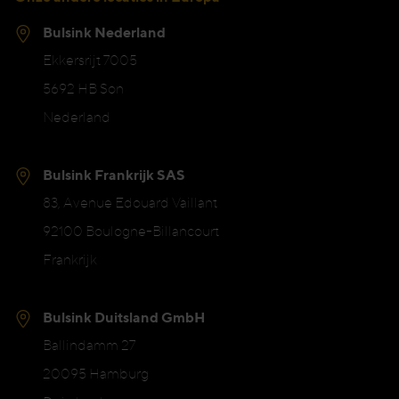
Bulsink Nederland
Ekkersrijt 7005
5692 HB Son
Nederland
Bulsink Frankrijk SAS
83, Avenue Edouard Vaillant
92100 Boulogne-Billancourt
Frankrijk
Bulsink Duitsland GmbH
Ballindamm 27
20095 Hamburg