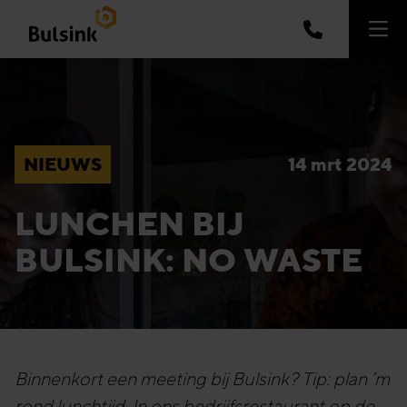
NIEUWS
14 mrt 2024
LUNCHEN BIJ
BULSINK: NO WASTE
Binnenkort een meeting bij Bulsink? Tip: plan ’m
rond lunchtijd. In ons bedrijfsrestaurant op de