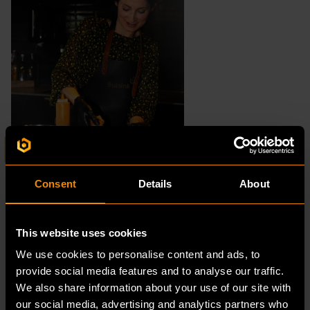
“
Consent
Details
About
Als we te weinig bezetting hebben in
de keuken, dan gebruiken we
duurzame disposables van palmblad
This website uses cookies
en suikerriet.
We use cookies to personalise content and ads, to
provide social media features and to analyse our traffic.
- Gülnur Nielen-Saridayi, private chef Bulsink
We also share information about your use of our site with
company restaurant
our social media, advertising and analytics partners who